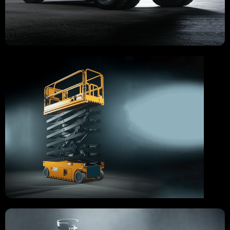
FORKLİFT ÇEŞİTLERİMİZ
MANLİFT