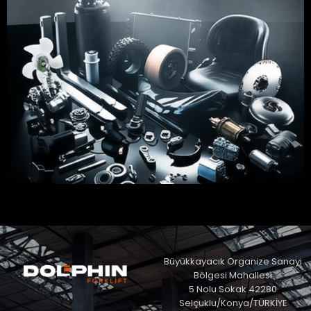
YEDEK PARÇA
Büyükkayacık Organize Sanayi
Bölgesi Mahallesi
5 Nolu Sokak 42280
Selçuklu/Konya/TÜRKİYE