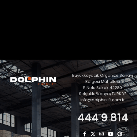
Büyükkayacık Organize Sanayi
Bölgesi Mahallesi
5 Nolu Sokak 42280
Selçuklu/Konya/TÜRKİYE
info@dolphinlift.com.tr
444 9 814