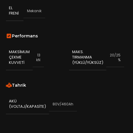
EL
Mekanik
FRENI
Performans
MAKSIMUM
MAKS.
13
20/25
ÇEKME
TIRMANMA
kN
%
KUVVETI
(YÜKLÜ/YÜKSÜZ)
Tahrik
AKÜ
80V/460Ah
(VOLTAJ/KAPASITE)