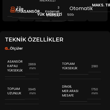
MERKEZİ
MAKS. T
Otomatik
3.5
3
KAPASITE
ASANSÖR
TON
Kademeli
YÜK MERKEZI
500mm
(TRİPLEX)
TEKNİK ÖZELLİKLER
Ölçüler
ASANSÖR
TOPLAM
2869
KAPALI
2180
YÜKSEKLIK
mm
YÜKSEKLIK
DINGIL
TOPLAM
3945
1750
MER.ARASI
UZUNLUK
mm
mm
MESAFE