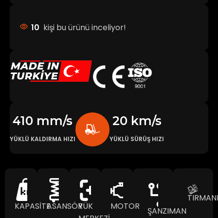
10
kişi bu ürünü inceliyor!
410 mm/s
20 km/s
YÜKLÜ KALDIRMA HIZI
YÜKLÜ SÜRÜŞ HIZI
TIRMA
KAPASİTE
ASANSÖR
YÜK
MOTOR
ŞANZIMAN