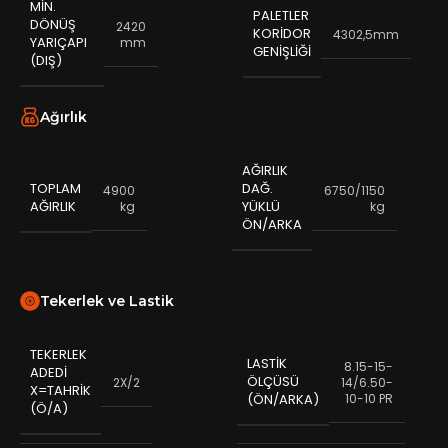
MIN.
PALETLER
DÖNÜŞ
2420
KORIDOR
4302,5mm
YARIÇAPI
mm
GENIŞLIĞI
(DIŞ)
Ağırlık
AĞIRLIK
TOPLAM
DAĞ.
4900
6750/1150
AĞIRLIK
YÜKLÜ
kg
kg
ÖN/ARKA
Tekerlek ve Lastik
TEKERLEK
LASTIK
8.15-15-
ADEDI
ÖLÇÜSÜ
2X/2
14/6.50-
X=TAHRIK
10-10 PR
(ÖN/ARKA)
(Ö/A)